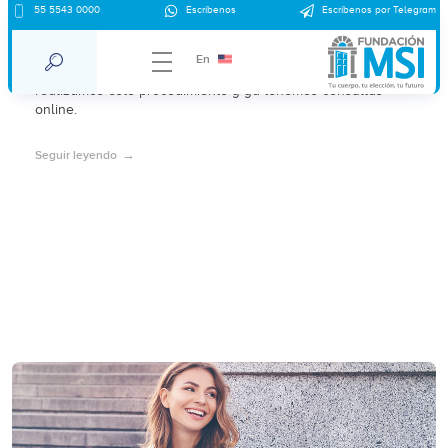
55 5543 0000
Escríbenos
Escríbenos por Telegram
¿Es seguro abortar con misoprostol?
En
Abortar con misoprostol es seguro. En Marie Stopes
realizamos este procedimiento y ya tenemos consultas
online.
Seguir leyendo