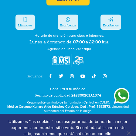
Llámanos
Escríbenos
Escríbenos
Horario de atención para citas e informes:
07:00 a 22:00 hrs.
Lunes a domingo de
Agenda en línea 24/7 aquí
Síguenos:
Consulta a tu médico.
Permiso de publicidad
243300201A1574
Responsable sanitario de la Fundación Central en CDMX:
Médico Cirujano Kamira Aída Sánchez Córdova. Ced . Prof. 5613573.
Universidad
Autónoma del Estado de Hidalgo.
Utilizamos "las cookies" para asegurarnos de brindarle la mejor
Bolsa de Trabajo
experiencia en nuestro sitio web. Si continúa utilizando este
Términos y Condiciones
sitio, asumiremos que está satisfecho con ello.