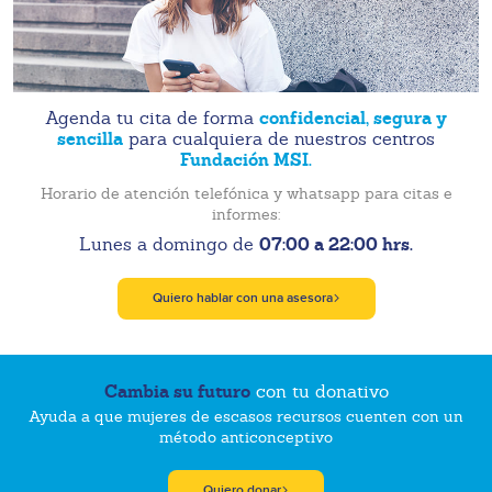
confidencial, segura y
Agenda tu cita de forma
sencilla
para cualquiera de nuestros centros
Fundación MSI.
Horario de atención telefónica y whatsapp para citas e
informes:
07:00 a 22:00 hrs.
Lunes a domingo de
Quiero hablar con una asesora
Cambia su futuro
con tu donativo
Ayuda a que mujeres de escasos recursos cuenten con un
método anticonceptivo
Quiero donar