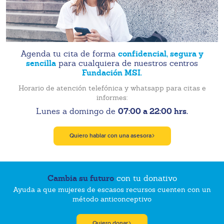
confidencial, segura y
Agenda tu cita de forma
sencilla
para cualquiera de nuestros centros
Fundación MSI.
Horario de atención telefónica y whatsapp para citas e
informes:
07:00 a 22:00 hrs.
Lunes a domingo de
Quiero hablar con una asesora
Cambia su futuro
con tu donativo
Ayuda a que mujeres de escasos recursos cuenten con un
método anticonceptivo
Quiero donar