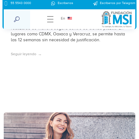
55 5543 0000
Escríbenos
Escríbenos por Telegram
A las cuántas semanas se puede abortar
En
El aborto es legal en varios estados de México y puede
realizarse de manera segura dentro de ciertos plazos. En
lugares como CDMX, Oaxaca y Veracruz, se permite hasta
las 12 semanas sin necesidad de justificación.
Seguir leyendo