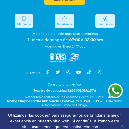
Llámanos
Escríbenos
Escríbenos
Horario de atención para citas e informes:
07:00 a 22:00 hrs.
Lunes a domingo de
Agenda en línea 24/7 aquí
Síguenos:
Consulta a tu médico.
Permiso de publicidad
243300201A1574
Responsable sanitario de la Fundación Central en CDMX:
Médico Cirujano Kamira Aída Sánchez Córdova. Ced . Prof. 5613573.
Universidad
Autónoma del Estado de Hidalgo.
Utilizamos "las cookies" para asegurarnos de brindarle la mejor
Bolsa de Trabajo
experiencia en nuestro sitio web. Si continúa utilizando este
Términos y Condiciones
sitio, asumiremos que está satisfecho con ello.