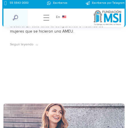
55 5543 0000
Escríbenos
Escríbenos por Telegram
Aborto con aspiración: tres historias
En
El aborto por aspiración es un procedimiento rápido y
efectivo. En este texto te compartimos 3 historias de
mujeres que se hicieron una AMEU.
Seguir leyendo