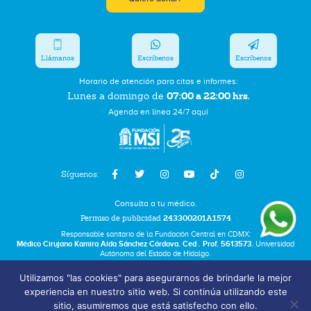
Llámanos
Escríbenos
Escríbenos
Horario de atención para citas e informes:
07:00 a 22:00 hrs.
Lunes a domingo de
Agenda en línea 24/7 aquí
Síguenos:
Consulta a tu médico.
Permiso de publicidad
243300201A1574
Responsable sanitario de la Fundación Central en CDMX:
Médico Cirujano Kamira Aída Sánchez Córdova. Ced . Prof. 5613573.
Universidad
Autónoma del Estado de Hidalgo.
Utilizamos "las cookies" para asegurarnos de brindarle la mejor
Bolsa de Trabajo
experiencia en nuestro sitio web. Si continúa utilizando este
Términos y Condiciones
sitio, asumiremos que está satisfecho con ello.