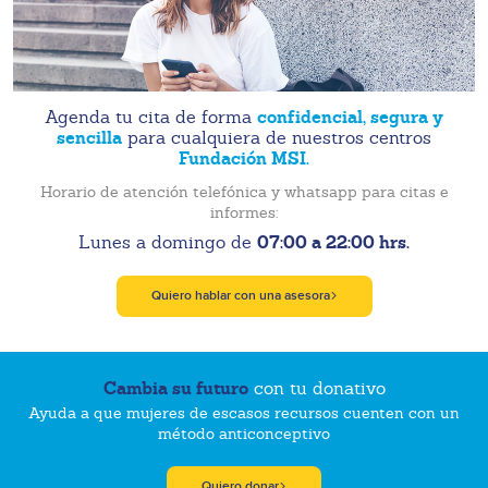
confidencial, segura y
Agenda tu cita de forma
sencilla
para cualquiera de nuestros centros
Fundación MSI.
Horario de atención telefónica y whatsapp para citas e
informes:
07:00 a 22:00 hrs.
Lunes a domingo de
Quiero hablar con una asesora
Cambia su futuro
con tu donativo
Ayuda a que mujeres de escasos recursos cuenten con un
método anticonceptivo
Quiero donar