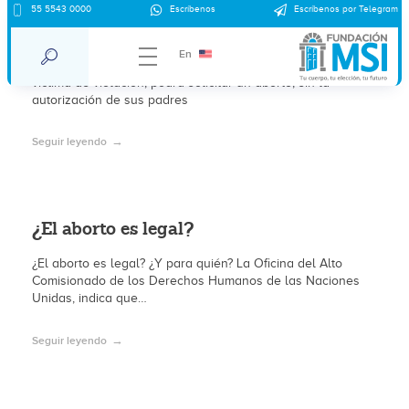
55 5543 0000
Escríbenos
Escríbenos por Telegram
Aborto sin permiso de los padres
En
La SCJN en México ratificó que toda niña mayor de 12 años,
víctima de violación, podrá solicitar un aborto, sin la
autorización de sus padres
Seguir leyendo
¿El aborto es legal?
¿El aborto es legal? ¿Y para quién? La Oficina del Alto
Comisionado de los Derechos Humanos de las Naciones
Unidas, indica que…
Seguir leyendo