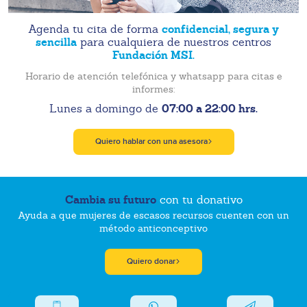
confidencial, segura y
Agenda tu cita de forma
sencilla
para cualquiera de nuestros centros
Fundación MSI.
Horario de atención telefónica y whatsapp para citas e
informes:
07:00 a 22:00 hrs.
Lunes a domingo de
Quiero hablar con una asesora
Cambia su futuro
con tu donativo
Ayuda a que mujeres de escasos recursos cuenten con un
método anticonceptivo
Quiero donar