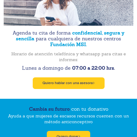
confidencial, segura y
Agenda tu cita de forma
sencilla
para cualquiera de nuestros centros
Fundación MSI.
Horario de atención telefónica y whatsapp para citas e
informes:
07:00 a 22:00 hrs.
Lunes a domingo de
Quiero hablar con una asesora
Cambia su futuro
con tu donativo
Ayuda a que mujeres de escasos recursos cuenten con un
método anticonceptivo
Quiero donar