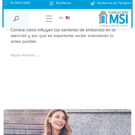
55 5543 0000
Escríbenos
Escríbenos por Telegram
¿El aborto tiene más riesgos según las
semanas de embarazo?
En
Conoce cómo influyen las semanas de embarazo en la
atención y por qué es importante recibir orientación lo
antes posible.
Seguir leyendo