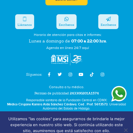
Llámanos
Escríbenos
Escríbenos
Horario de atención para citas e informes:
07:00 a 22:00 hrs.
Lunes a domingo de
Agenda en línea 24/7 aquí
Síguenos:
Consulta a tu médico.
Permiso de publicidad
243300201A1574
Responsable sanitario de la Fundación Central en CDMX:
Médico Cirujano Kamira Aída Sánchez Córdova. Ced . Prof. 5613573.
Universidad
Autónoma del Estado de Hidalgo.
Utilizamos "las cookies" para asegurarnos de brindarle la mejor
Bolsa de Trabajo
experiencia en nuestro sitio web. Si continúa utilizando este
Términos y Condiciones
sitio, asumiremos que está satisfecho con ello.