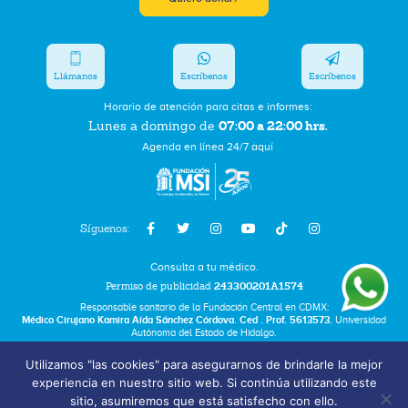
Llámanos
Escríbenos
Escríbenos
Horario de atención para citas e informes:
07:00 a 22:00 hrs.
Lunes a domingo de
Agenda en línea 24/7 aquí
Síguenos:
Consulta a tu médico.
Permiso de publicidad
243300201A1574
Responsable sanitario de la Fundación Central en CDMX:
Médico Cirujano Kamira Aída Sánchez Córdova. Ced . Prof. 5613573.
Universidad
Autónoma del Estado de Hidalgo.
Utilizamos "las cookies" para asegurarnos de brindarle la mejor
Bolsa de Trabajo
experiencia en nuestro sitio web. Si continúa utilizando este
Términos y Condiciones
sitio, asumiremos que está satisfecho con ello.