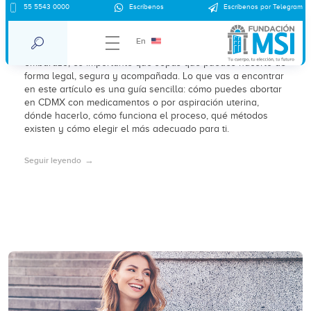
55 5543 0000
Escríbenos
Escríbenos por Telegram
¿Cómo puedo abortar en CDMX?
En
Si estás en la Ciudad de México y necesitas interrumpir un
embarazo, es importante que sepas que puedes hacerlo de
forma legal, segura y acompañada. Lo que vas a encontrar
en este artículo es una guía sencilla: cómo puedes abortar
en CDMX con medicamentos o por aspiración uterina,
dónde hacerlo, cómo funciona el proceso, qué métodos
existen y cómo elegir el más adecuado para ti.
Seguir leyendo