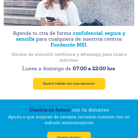
confidencial, segura y
Agenda tu cita de forma
sencilla
para cualquiera de nuestros centros
Fundación MSI.
Horario de atención telefónica y whatsapp para citas e
informes:
07:00 a 22:00 hrs.
Lunes a domingo de
Quiero hablar con una asesora
Cambia su futuro
con tu donativo
Ayuda a que mujeres de escasos recursos cuenten con un
método anticonceptivo
Quiero donar