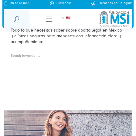
55 5543 0000
Escríbenos
Escríbenos por Telegram
Aborto legal en México: clínicas seguras,
opciones y cómo elegir
En
Todo lo que necesitas saber sobre aborto legal en México
y clínicas seguras para atenderte con información clara y
acompañamiento.
Seguir leyendo