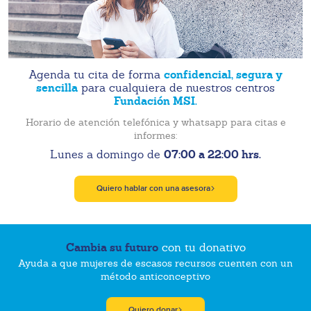
confidencial, segura y
Agenda tu cita de forma
sencilla
para cualquiera de nuestros centros
Fundación MSI.
Horario de atención telefónica y whatsapp para citas e
informes:
07:00 a 22:00 hrs.
Lunes a domingo de
Quiero hablar con una asesora
Cambia su futuro
con tu donativo
Ayuda a que mujeres de escasos recursos cuenten con un
método anticonceptivo
Quiero donar