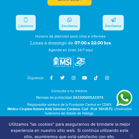
Llámanos
Escríbenos
Escríbenos
Horario de atención para citas e informes:
07:00 a 22:00 hrs.
Lunes a domingo de
Agenda en línea 24/7 aquí
Síguenos:
Consulta a tu médico.
Permiso de publicidad
243300201A1574
Responsable sanitario de la Fundación Central en CDMX:
Médico Cirujano Kamira Aída Sánchez Córdova. Ced . Prof. 5613573.
Universidad
Autónoma del Estado de Hidalgo.
Utilizamos "las cookies" para asegurarnos de brindarle la mejor
Bolsa de Trabajo
experiencia en nuestro sitio web. Si continúa utilizando este
Términos y Condiciones
sitio, asumiremos que está satisfecho con ello.