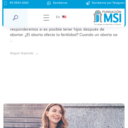
55 5543 0000
Escríbenos
Escríbenos por Telegram
¿Podré tener hijos si aborto?
En
Una de las preguntas más frecuentes que recibimos es la
duda acerca de la fertilidad tras un aborto. Hoy
responderemos si es posible tener hijos después de
abortar. ¿El aborto afecta la fertilidad? Cuando un aborto se
...
Seguir leyendo