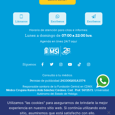
Llámanos
Escríbenos
Escríbenos
Horario de atención para citas e informes:
07:00 a 22:00 hrs.
Lunes a domingo de
Agenda en línea 24/7 aquí
Síguenos:
Consulta a tu médico.
Permiso de publicidad
243300201A1574
Responsable sanitario de la Fundación Central en CDMX:
Médico Cirujano Kamira Aída Sánchez Córdova. Ced . Prof. 5613573.
Universidad
Autónoma del Estado de Hidalgo.
Utilizamos "las cookies" para asegurarnos de brindarle la mejor
Bolsa de Trabajo
experiencia en nuestro sitio web. Si continúa utilizando este
Términos y Condiciones
sitio, asumiremos que está satisfecho con ello.