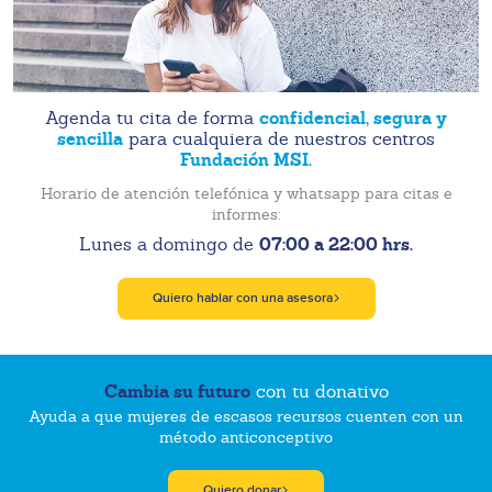
confidencial, segura y
Agenda tu cita de forma
sencilla
para cualquiera de nuestros centros
Fundación MSI.
Horario de atención telefónica y whatsapp para citas e
informes:
07:00 a 22:00 hrs.
Lunes a domingo de
Quiero hablar con una asesora
Cambia su futuro
con tu donativo
Ayuda a que mujeres de escasos recursos cuenten con un
método anticonceptivo
Quiero donar