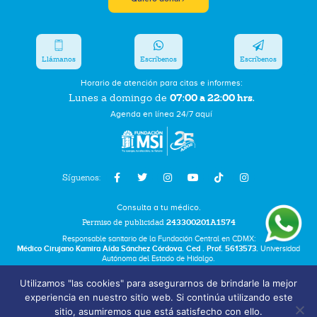
Llámanos
Escríbenos
Escríbenos
Horario de atención para citas e informes:
07:00 a 22:00 hrs.
Lunes a domingo de
Agenda en línea 24/7 aquí
Síguenos:
Consulta a tu médico.
Permiso de publicidad
243300201A1574
Responsable sanitario de la Fundación Central en CDMX:
Médico Cirujano Kamira Aída Sánchez Córdova. Ced . Prof. 5613573.
Universidad
Autónoma del Estado de Hidalgo.
Utilizamos "las cookies" para asegurarnos de brindarle la mejor
Bolsa de Trabajo
experiencia en nuestro sitio web. Si continúa utilizando este
Términos y Condiciones
sitio, asumiremos que está satisfecho con ello.