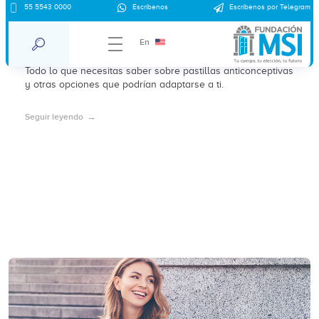
55 5543 0000
Escríbenos
Escríbenos por Telegram
Pastillas anticonceptivas: guía completa
y cómo saber cuáles son para ti
En
Todo lo que necesitas saber sobre pastillas anticonceptivas
y otras opciones que podrían adaptarse a ti.
Seguir leyendo