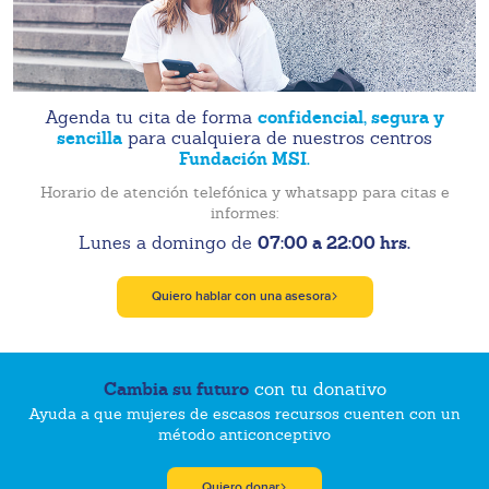
confidencial, segura y
Agenda tu cita de forma
sencilla
para cualquiera de nuestros centros
Fundación MSI.
Horario de atención telefónica y whatsapp para citas e
informes:
07:00 a 22:00 hrs.
Lunes a domingo de
Quiero hablar con una asesora
Cambia su futuro
con tu donativo
Ayuda a que mujeres de escasos recursos cuenten con un
método anticonceptivo
Quiero donar