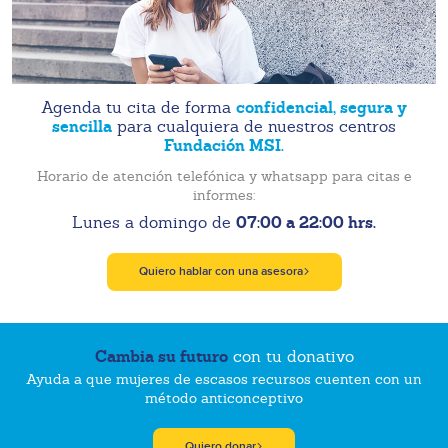
confidencial, segura y
Agenda tu cita de forma
sencilla
para cualquiera de nuestros centros
Fundación MSI.
Horario de atención telefónica y whatsapp para citas e
informes:
07:00 a 22:00 hrs.
Lunes a domingo de
Quiero hablar con una asesora
Cambia su futuro
con tu donativo
Ayuda a que mujeres de escasos recursos cuenten con un
método anticonceptivo
Quiero donar