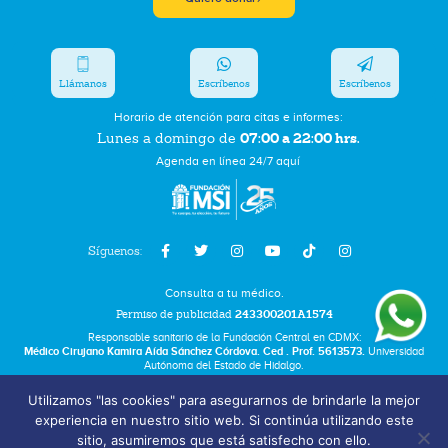
Llámanos
Escríbenos
Escríbenos
Horario de atención para citas e informes:
07:00 a 22:00 hrs.
Lunes a domingo de
Agenda en línea 24/7 aquí
Síguenos:
Consulta a tu médico.
Permiso de publicidad
243300201A1574
Responsable sanitario de la Fundación Central en CDMX:
Médico Cirujano Kamira Aída Sánchez Córdova. Ced . Prof. 5613573.
Universidad
Autónoma del Estado de Hidalgo.
Utilizamos "las cookies" para asegurarnos de brindarle la mejor
Bolsa de Trabajo
experiencia en nuestro sitio web. Si continúa utilizando este
Términos y Condiciones
sitio, asumiremos que está satisfecho con ello.