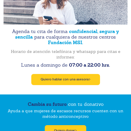
confidencial, segura y
Agenda tu cita de forma
sencilla
para cualquiera de nuestros centros
Fundación MSI.
Horario de atención telefónica y whatsapp para citas e
informes:
07:00 a 22:00 hrs.
Lunes a domingo de
Quiero hablar con una asesora
Cambia su futuro
con tu donativo
Ayuda a que mujeres de escasos recursos cuenten con un
método anticonceptivo
Quiero donar