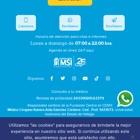
Llámanos
Escríbenos
Escríbenos
Horario de atención para citas e informes:
07:00 a 22:00 hrs.
Lunes a domingo de
Agenda en línea 24/7 aquí
Síguenos:
Consulta a tu médico.
Permiso de publicidad
243300201A1574
Responsable sanitario de la Fundación Central en CDMX:
Médico Cirujano Kamira Aída Sánchez Córdova. Ced . Prof. 5613573.
Universidad
Autónoma del Estado de Hidalgo.
Utilizamos "las cookies" para asegurarnos de brindarle la mejor
Bolsa de Trabajo
experiencia en nuestro sitio web. Si continúa utilizando este
Términos y Condiciones
sitio, asumiremos que está satisfecho con ello.