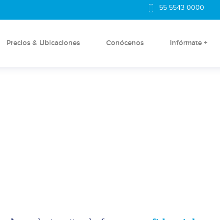
55 5543 0000
Precios & Ubicaciones
Conócenos
Infórmate +