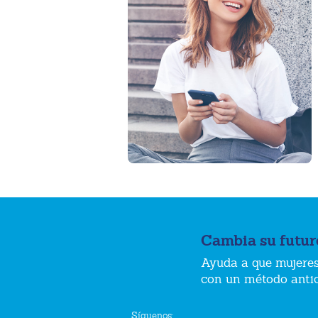
Cambia su futur
Ayuda a que mujeres
con un método anti
Síguenos: