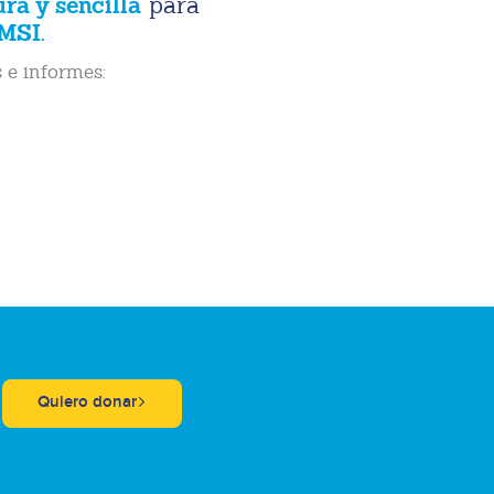
ura y sencilla
para
MSI.
 e informes:
Quiero donar