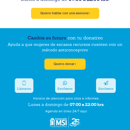
Quiero hablar con una asesora
Cambia su futuro
con tu donativo
Ayuda a que mujeres de escasos recursos cuenten con un
método anticonceptivo
Quiero donar
Llámanos
Escríbenos
Escríbenos
Horario de atención para citas e informes:
07:00 a 22:00 hrs.
Lunes a domingo de
Agenda en línea 24/7 aquí