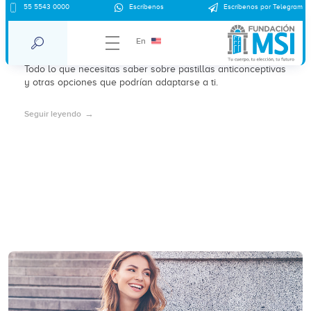
55 5543 0000
Escríbenos
Escríbenos por Telegram
Pastillas anticonceptivas: guía completa
y cómo saber cuáles son para ti
En
Todo lo que necesitas saber sobre pastillas anticonceptivas
y otras opciones que podrían adaptarse a ti.
Seguir leyendo