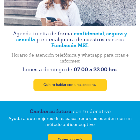
confidencial, segura y
Agenda tu cita de forma
sencilla
para cualquiera de nuestros centros
Fundación MSI.
Horario de atención telefónica y whatsapp para citas e
informes:
07:00 a 22:00 hrs.
Lunes a domingo de
Quiero hablar con una asesora
Cambia su futuro
con tu donativo
Ayuda a que mujeres de escasos recursos cuenten con un
método anticonceptivo
Quiero donar