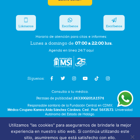
Llámanos
Escríbenos
Escríbenos
Horario de atención para citas e informes:
07:00 a 22:00 hrs.
Lunes a domingo de
Agenda en línea 24/7 aquí
Síguenos:
Consulta a tu médico.
Permiso de publicidad
243300201A1574
Responsable sanitario de la Fundación Central en CDMX:
Médico Cirujano Kamira Aída Sánchez Córdova. Ced . Prof. 5613573.
Universidad
Autónoma del Estado de Hidalgo.
Utilizamos "las cookies" para asegurarnos de brindarle la mejor
Bolsa de Trabajo
experiencia en nuestro sitio web. Si continúa utilizando este
Términos y Condiciones
sitio, asumiremos que está satisfecho con ello.