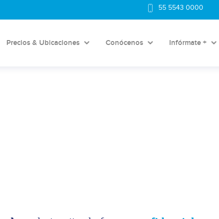
55 5543 0000
Precios & Ubicaciones
Conócenos
Infórmate +