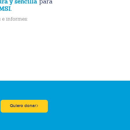
ura y sencilla
para
MSI.
 e informes:
Quiero donar