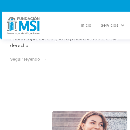
¿Dónde abortar en Saltillo 2025?
Inicio
Servicios
En 2025, el aborto por voluntad propia en Saltillo
está permitido hasta las 12 semanas de gestación.
Conoce opciones seguras y cómo acceder a este
derecho.
Seguir leyendo