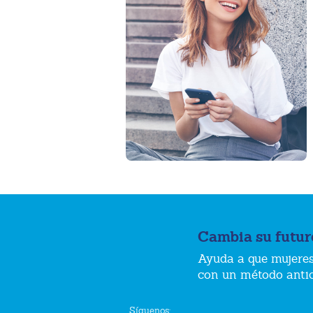
Cambia su futur
Ayuda a que mujeres
con un método anti
Síguenos: