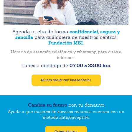
confidencial, segura y
Agenda tu cita de forma
sencilla
para cualquiera de nuestros centros
Fundación MSI.
Horario de atención telefónica y whatsapp para citas e
informes:
07:00 a 22:00 hrs.
Lunes a domingo de
Quiero hablar con una asesora
Cambia su futuro
con tu donativo
Ayuda a que mujeres de escasos recursos cuenten con un
método anticonceptivo
Quiero donar