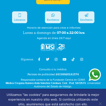
Llámanos
Escríbenos
Escríbenos
Horario de atención para citas e informes:
07:00 a 22:00 hrs.
Lunes a domingo de
Agenda en línea 24/7 aquí
Síguenos:
Consulta a tu médico.
Permiso de publicidad
243300201A1574
Responsable sanitario de la Fundación Central en CDMX:
Médico Cirujano Kamira Aída Sánchez Córdova. Ced . Prof. 5613573.
Universidad
Autónoma del Estado de Hidalgo.
Utilizamos "las cookies" para asegurarnos de brindarle la mejor
Bolsa de Trabajo
experiencia en nuestro sitio web. Si continúa utilizando este
Términos y Condiciones
sitio, asumiremos que está satisfecho con ello.