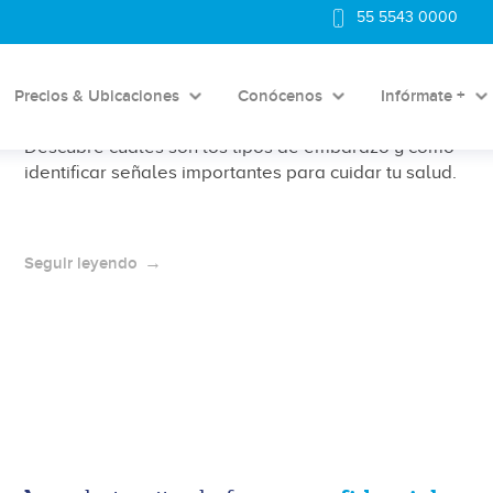
¿Cuáles son los tipos de embarazo?
55 5543 0000
Conoce las diferencias y cuándo
buscar orientación médica
Precios & Ubicaciones
Conócenos
Infórmate +
Descubre cuáles son los tipos de embarazo y cómo
identificar señales importantes para cuidar tu salud.
Seguir leyendo