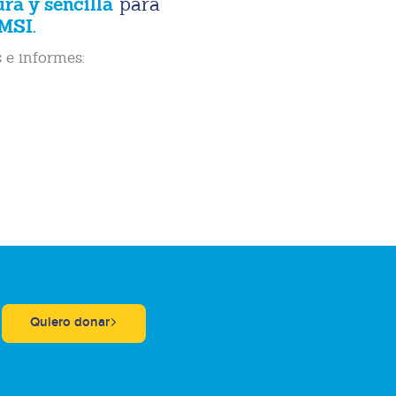
ura y sencilla
para
MSI.
 e informes:
Quiero donar