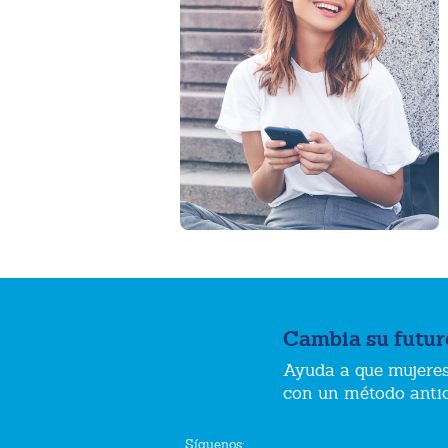
Cambia su futur
Ayuda a que mujeres
con un método anti
Síguenos: