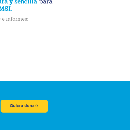
ura y sencilla
para
MSI.
 e informes:
Quiero donar