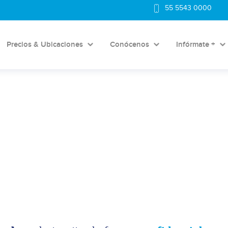
55 5543 0000
Precios & Ubicaciones
Conócenos
Infórmate +