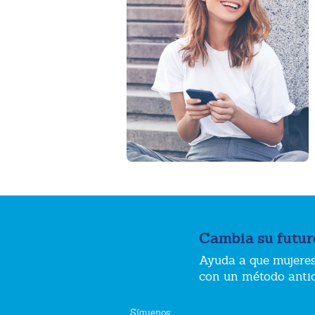
Cambia su futur
Ayuda a que mujeres
con un método anti
Síguenos: