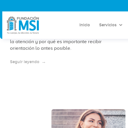
¿El aborto tiene más riesgos según
las semanas de embarazo?
Inicio
Servicios
Conoce cómo influyen las semanas de embarazo en
la atención y por qué es importante recibir
orientación lo antes posible.
Seguir leyendo