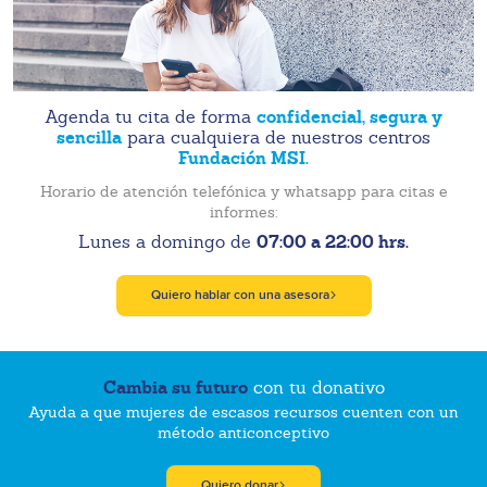
confidencial, segura y
Agenda tu cita de forma
sencilla
para cualquiera de nuestros centros
Fundación MSI.
Horario de atención telefónica y whatsapp para citas e
informes:
07:00 a 22:00 hrs.
Lunes a domingo de
Quiero hablar con una asesora
Cambia su futuro
con tu donativo
Ayuda a que mujeres de escasos recursos cuenten con un
método anticonceptivo
Quiero donar