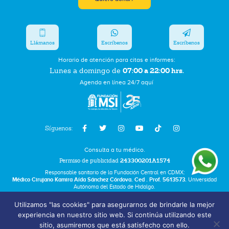
Llámanos
Escríbenos
Escríbenos
Horario de atención para citas e informes:
07:00 a 22:00 hrs.
Lunes a domingo de
Agenda en línea 24/7 aquí
Síguenos:
Consulta a tu médico.
Permiso de publicidad
243300201A1574
Responsable sanitario de la Fundación Central en CDMX:
Médico Cirujano Kamira Aída Sánchez Córdova. Ced . Prof. 5613573.
Universidad
Autónoma del Estado de Hidalgo.
Utilizamos "las cookies" para asegurarnos de brindarle la mejor
Bolsa de Trabajo
experiencia en nuestro sitio web. Si continúa utilizando este
Términos y Condiciones
sitio, asumiremos que está satisfecho con ello.