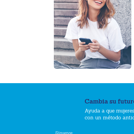
Cambia su futur
Ayuda a que mujeres
con un método anti
Síguenos: