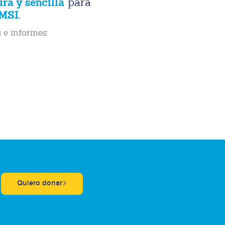
ura y sencilla
para
MSI.
 e informes:
Quiero donar