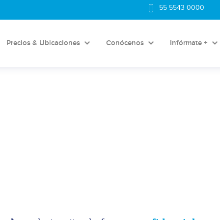
55 5543 0000
Precios & Ubicaciones
Conócenos
Infórmate +