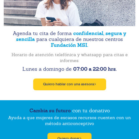
confidencial, segura y
Agenda tu cita de forma
sencilla
para cualquiera de nuestros centros
Fundación MSI.
Horario de atención telefónica y whatsapp para citas e
informes:
07:00 a 22:00 hrs.
Lunes a domingo de
Quiero hablar con una asesora
Cambia su futuro
con tu donativo
Ayuda a que mujeres de escasos recursos cuenten con un
método anticonceptivo
Quiero donar