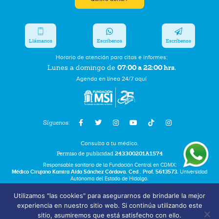
Llámanos
Escríbenos
Escríbenos
Horario de atención para citas e informes:
07:00 a 22:00 hrs.
Lunes a domingo de
Agenda en línea 24/7 aquí
Síguenos:
Consulta a tu médico.
Permiso de publicidad
243300201A1574
Responsable sanitario de la Fundación Central en CDMX:
Médico Cirujano Kamira Aída Sánchez Córdova. Ced . Prof. 5613573.
Universidad
Autónoma del Estado de Hidalgo.
Utilizamos "las cookies" para asegurarnos de brindarle la mejor
Bolsa de Trabajo
experiencia en nuestro sitio web. Si continúa utilizando este
Términos y Condiciones
sitio, asumiremos que está satisfecho con ello.