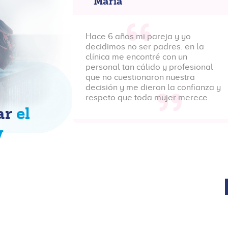
María
Hace 6 años mi pareja y yo
trabajo
decidimos no ser padres. en la
clínica me encontré con un
n el
personal tan cálido y profesional
con la
que no cuestionaron nuestra
s
decisión y me dieron la confianza y
anquila
respeto que toda mujer merece.
ar
el
y
más