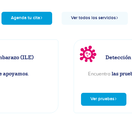
Agenda tu cita
Ver todos los servicios
mbarazo (ILE)
Detección
te apoyamos.
las prue
Encuentra
Ver pruebas