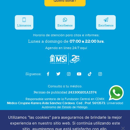
Quiero donar
Llámanos
Escríbenos
Escríbenos
Horario de atención para citas e informes:
07:00 a 22:00 hrs.
Lunes a domingo de
Agenda en línea 24/7 aquí
Síguenos:
Consulta a tu médico.
Permiso de publicidad
243300201A1574
Responsable sanitario de la Fundación Central en CDMX:
Médico Cirujano Kamira Aída Sánchez Córdova. Ced . Prof. 5613573.
Universidad
Autónoma del Estado de Hidalgo.
Utilizamos "las cookies" para asegurarnos de brindarle la mejor
Bolsa de Trabajo
experiencia en nuestro sitio web. Si continúa utilizando este
Términos y Condiciones
sitio, asumiremos que está satisfecho con ello.