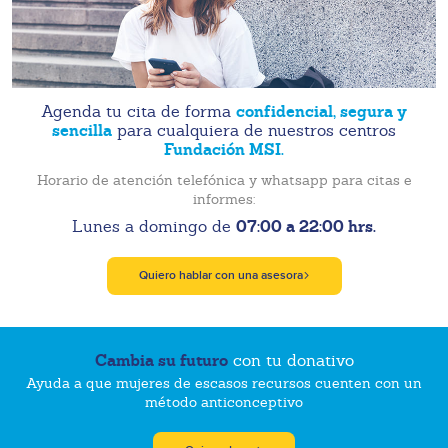
confidencial, segura y
Agenda tu cita de forma
sencilla
para cualquiera de nuestros centros
Fundación MSI.
Horario de atención telefónica y whatsapp para citas e
informes:
07:00 a 22:00 hrs.
Lunes a domingo de
Quiero hablar con una asesora
Cambia su futuro
con tu donativo
Ayuda a que mujeres de escasos recursos cuenten con un
método anticonceptivo