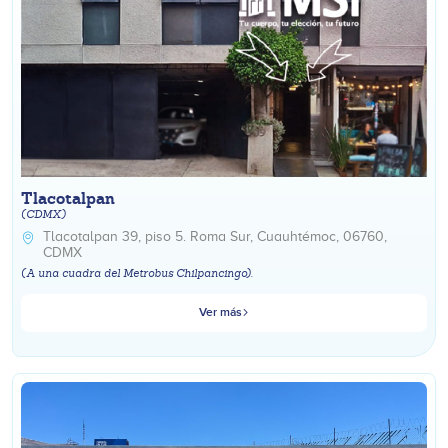
Tlacotalpan
(CDMX)
Tlacotalpan 39, piso 5. Roma Sur, Cuauhtémoc, 06760,
CDMX
(A una cuadra del Metrobus Chilpancingo).
Ver más