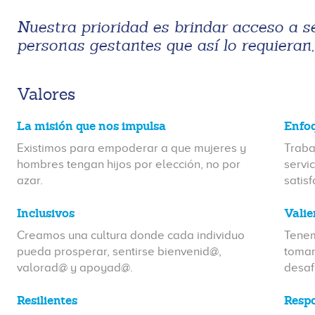
Nuestra prioridad es brindar acceso a se
personas gestantes que así lo requieran,
Valores
La misión que nos impulsa
Enfoq
Existimos para empoderar a que mujeres y
Traba
hombres tengan hijos por elección, no por
servi
azar.
satis
Inclusivos
Valie
Creamos una cultura donde cada individuo
Tenem
pueda prosperar, sentirse bienvenid@,
tomar
valorad@ y apoyad@.
desaf
Resilientes
Resp