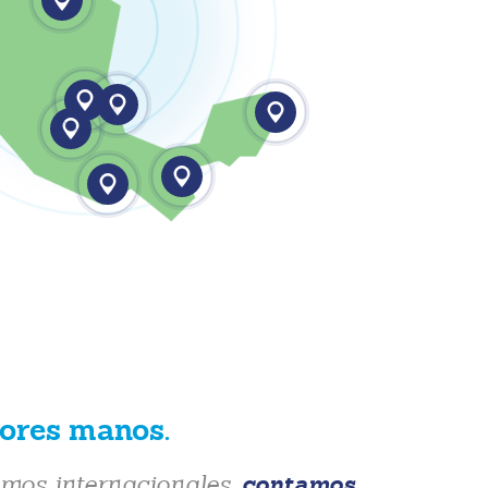
jores manos.
contamos
mos internacionales,