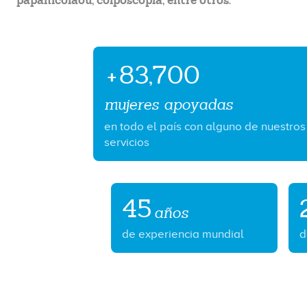
papanicolaou, colposcopia, entre otros.
+
83,700
mujeres apoyadas
en todo el país con alguno de nuestros
servicios
45
años
de experiencia mundial
d