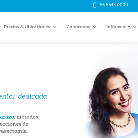
55 5543 0000
Precios & Ubicaciones
Conócenos
Infórmate +
tal, dedicada
barazo
métodos
,
fecciones de
vasectomía,