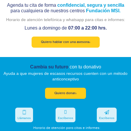
Agenda tu cita de forma
confidencial, segura y sencilla
para cualquiera de nuestros centros
Fundación MSI.
Horario de atención telefónica y whatsapp para citas e informes:
Lunes a domingo de
07:00 a 22:00 hrs.
Quiero hablar con una asesora
Cambia su futuro
con tu donativo
Ayuda a que mujeres de escasos recursos cuenten con un método
anticonceptivo
Quiero donar
Llámanos
Escríbenos
Escríbenos
Horario de atención para citas e informes: