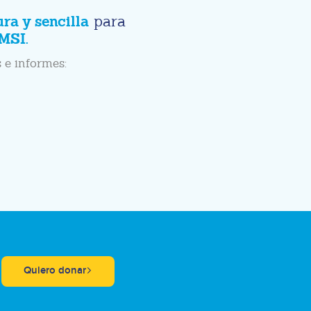
ura y sencilla
para
MSI.
 e informes:
Quiero donar