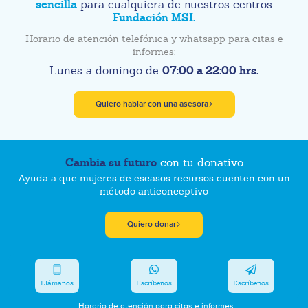
sencilla
para cualquiera de nuestros centros
Fundación MSI.
Horario de atención telefónica y whatsapp para citas e
informes:
07:00 a 22:00 hrs.
Lunes a domingo de
Quiero hablar con una asesora
Cambia su futuro
con tu donativo
Ayuda a que mujeres de escasos recursos cuenten con un
método anticonceptivo
Quiero donar
Llámanos
Escríbenos
Escríbenos
Horario de atención para citas e informes: