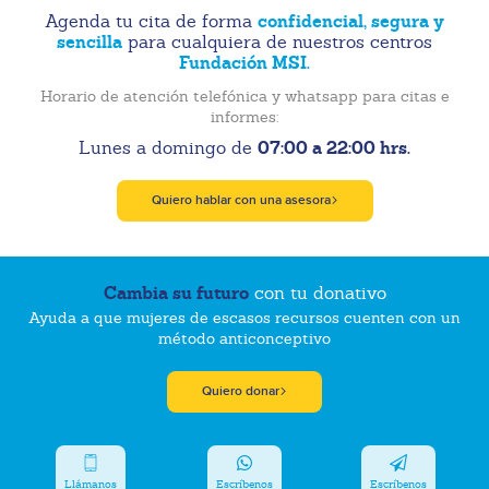
confidencial, segura y
Agenda tu cita de forma
sencilla
para cualquiera de nuestros centros
Fundación MSI.
Horario de atención telefónica y whatsapp para citas e
informes:
07:00 a 22:00 hrs.
Lunes a domingo de
Quiero hablar con una asesora
Cambia su futuro
con tu donativo
Ayuda a que mujeres de escasos recursos cuenten con un
método anticonceptivo
Quiero donar
Llámanos
Escríbenos
Escríbenos