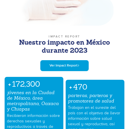
IMPACT REPORT
Nuestro impacto en México
durante 2023
Ver Impact Report
+
172,300
+
470
jóvenes en la Ciudad
parteras, parteros y
de México, área
promotores de salud
metropolitana, Oaxaca
Trabajan en el sureste del
y Chiapas
país con el objetivo de llevar
Recibieron información sobre
información sobre salud
derechos sexuales y
sexual y reproductiva, así
reproductivos a través de