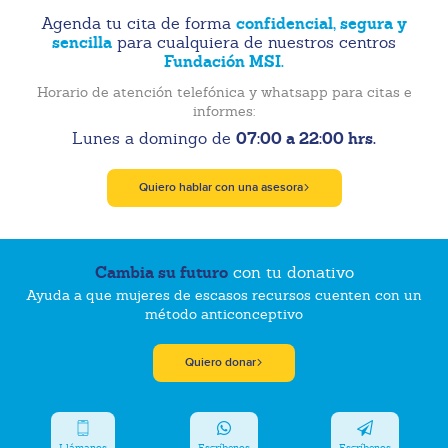
confidencial, segura y
Agenda tu cita de forma
sencilla
para cualquiera de nuestros centros
Fundación MSI.
Horario de atención telefónica y whatsapp para citas e
informes:
07:00 a 22:00 hrs.
Lunes a domingo de
Quiero hablar con una asesora
Cambia su futuro
con tu donativo
Ayuda a que mujeres de escasos recursos cuenten con un
método anticonceptivo
Quiero donar
Llámanos
Escríbenos
Escríbenos