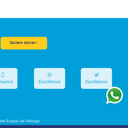
Quiero donar
ámanos
Escríbenos
Escríbenos
el Estado de Hidalgo.