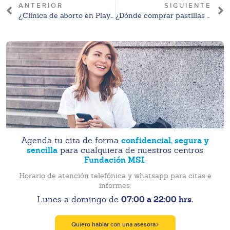
ANTERIOR
SIGUIENTE
¿Clínica de aborto en Playa del Carmen? Conoce Fundación MSI
¿Dónde comprar pastillas abortivas en Cancún?
confidencial, segura y
Agenda tu cita de forma
sencilla
para cualquiera de nuestros centros
Fundación MSI.
Horario de atención telefónica y whatsapp para citas e
informes:
07:00 a 22:00 hrs.
Lunes a domingo de
Quiero hablar con una asesora