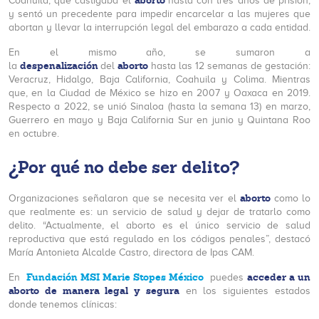
aborto
Coahuila, que castigaba el
hasta con tres años de prisión,
y sentó un precedente para impedir encarcelar a las mujeres que
abortan y llevar la interrupción legal del embarazo a cada entidad.
En el mismo año, se sumaron a
despenalización
aborto
la
del
hasta las 12 semanas de gestación:
Veracruz, Hidalgo, Baja California, Coahuila y Colima. Mientras
que, en la Ciudad de México se hizo en 2007 y Oaxaca en 2019.
Respecto a 2022, se unió Sinaloa (hasta la semana 13) en marzo,
Guerrero en mayo y Baja California Sur en junio y Quintana Roo
en octubre.
¿Por qué no debe ser delito?
aborto
Organizaciones señalaron que se necesita ver el
como lo
que realmente es: un servicio de salud y dejar de tratarlo como
delito. “Actualmente, el aborto es el único servicio de salud
reproductiva que está regulado en los códigos penales”, destacó
María Antonieta Alcalde Castro, directora de Ipas CAM.
Fundación MSI Marie Stopes México
acceder a un
En
puedes
aborto de manera legal y segura
en los siguientes estados
donde tenemos clínicas: