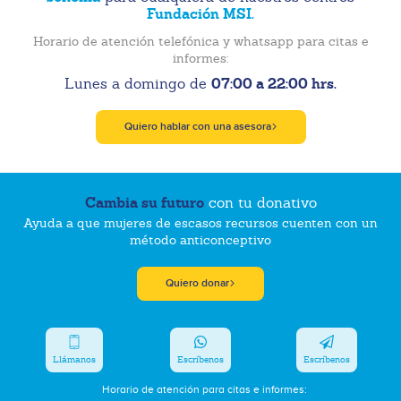
Fundación MSI.
Horario de atención telefónica y whatsapp para citas e
informes:
07:00 a 22:00 hrs.
Lunes a domingo de
Quiero hablar con una asesora
Cambia su futuro
con tu donativo
Ayuda a que mujeres de escasos recursos cuenten con un
método anticonceptivo
Quiero donar
Llámanos
Escríbenos
Escríbenos
Horario de atención para citas e informes: