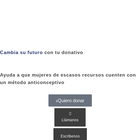
informes:
Lunes a domingo de
07:00 a 22:00 hrs.
Quiero hablar con una asesora
Cambia su futuro
con tu donativo
Ayuda a que mujeres de escasos recursos cuenten con
un método anticonceptivo
Quiero donar
Llámanos
Escríbenos