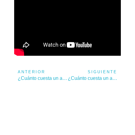
ANTERIOR
SIGUIENTE
¿Cuánto cuesta un aborto en Oaxaca 2025?
¿Cuánto cuesta un aborto en Cancún en 2025?
Agenda tu cita de forma
confidencial, segura y sencilla
para cualquiera de nuestros centros
Fundación MSI.
Horario de atención telefónica y whatsapp para citas e