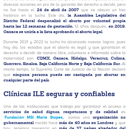
diversas acciones en pro de la garantía del derecho a decidir, pero
24 de abril de 2007
no fue hasta el
que se obtuvo un hito
la Asamblea Legislativa del
histórico en la lucha. Este día,
Distrito Federal despenalizó el aborto por voluntad propia
hasta las 12 semanas de gestación.
en 2019,
12 años después,
Oaxaca se uniría a la lista aprobando el aborto legal.
Durante 2021 y 2022 la lucha ha alcanzado nuevos logros, pues
hoy día, los estados que el aborto es legal y que garantizan el
derecho a decidir de manera libre, voluntaria e informada sobre la
CDMX, Oaxaca, Hidalgo, Veracruz, Colima,
maternidad son:
Guerrero, Sinaloa, Baja California Norte y Baja California Sur.
Al
mismo tiempo, la Suprema Corte de Justicia de la Nación declaró
ninguna persona puede ser castigada por abortar en
que
cualquier parte del país.
Clínicas ILE seguras y confiables
Una de las instituciones que trabaja por garantizar el acceso a
servicios de salud dignos, respetuosos y de calidad
es
organización no
Fundación MSI Marie Stopes,
somos una
gubernamental
más de 40 años en Londres
nacida hace
y que
más de 37 países alrededor del
hoy, tenemos presencia en