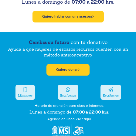
07:00 a 22:00 hrs.
Lunes a domingo de
Quiero hablar con una asesora
Cambia su futuro
con tu donativo
Ayuda a que mujeres de escasos recursos cuenten con un
método anticonceptivo
Quiero donar
Llámanos
Escríbenos
Escríbenos
Horario de atención para citas e informes:
07:00 a 22:00 hrs.
Lunes a domingo de
Agenda en línea 24/7 aquí