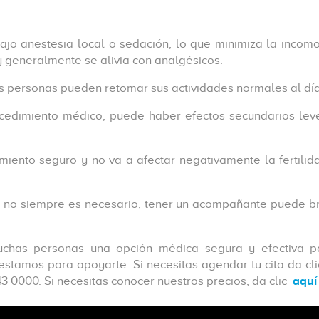
ajo anestesia local o sedación, lo que minimiza la inco
 generalmente se alivia con analgésicos.
s personas pueden retomar sus actividades normales al día
ocedimiento médico, puede haber efectos secundarios lev
iento seguro y no va a afectar negativamente la fertilid
 no siempre es necesario, tener un acompañante puede br
chas personas una opción médica segura y efectiva pa
estamos para apoyarte. Si necesitas agendar tu cita da cli
43 0000. Si necesitas conocer nuestros precios, da clic
aquí