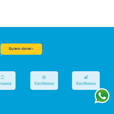
Quiero donar
ámanos
Escríbenos
Escríbenos