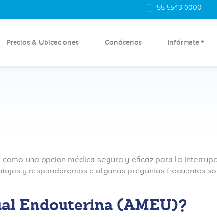
55 5543 0000
Precios & Ubicaciones
Conócenos
Infórmate +
 como una opción médica segura y eficaz para la interrup
ntajas y responderemos a algunas preguntas frecuentes so
ual Endouterina (AMEU)?