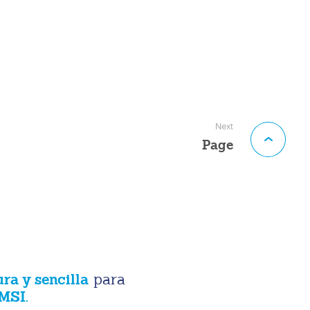
Next
Page
ura y sencilla
para
MSI.