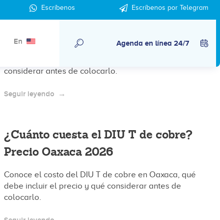
¿Cuánto cuesta el DIU T de cobre?
Escríbenos
Escríbenos por Telegram
Precio clínica Condesa CDMX 2026
En
Agenda en línea 24/7
Conoce el costo del DIU T de cobre en clínica
Condesa CDMX, qué debe incluir el precio y qué
considerar antes de colocarlo.
Seguir leyendo
¿Cuánto cuesta el DIU T de cobre?
Precio Oaxaca 2026
Conoce el costo del DIU T de cobre en Oaxaca, qué
debe incluir el precio y qué considerar antes de
colocarlo.