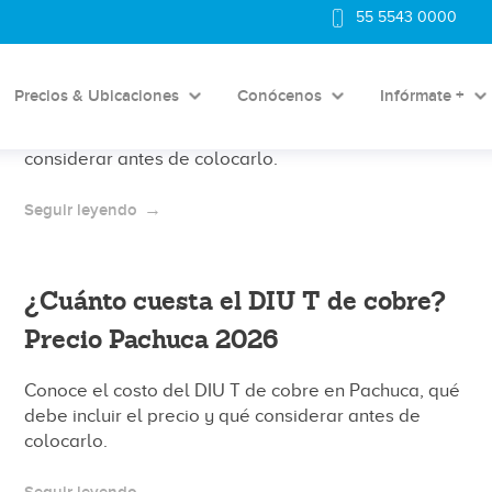
¿Cuánto cuesta el DIU T de cobre?
55 5543 0000
Precio clínica Pedregal CDMX 2026
Precios & Ubicaciones
Conócenos
Infórmate +
Conoce el costo del DIU T de cobre en clínica
Pedregal CDMX, qué debe incluir el precio y qué
considerar antes de colocarlo.
Seguir leyendo
¿Cuánto cuesta el DIU T de cobre?
Precio Pachuca 2026
Conoce el costo del DIU T de cobre en Pachuca, qué
debe incluir el precio y qué considerar antes de
colocarlo.