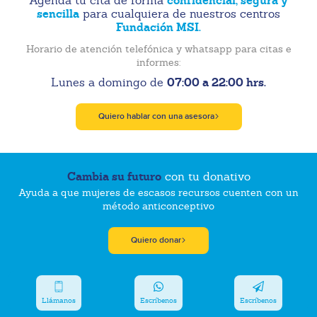
confidencial, segura y
Agenda tu cita de forma
sencilla
para cualquiera de nuestros centros
Fundación MSI.
Horario de atención telefónica y whatsapp para citas e
informes:
07:00 a 22:00 hrs.
Lunes a domingo de
Quiero hablar con una asesora
Cambia su futuro
con tu donativo
Ayuda a que mujeres de escasos recursos cuenten con un
método anticonceptivo
Quiero donar
Llámanos
Escríbenos
Escríbenos