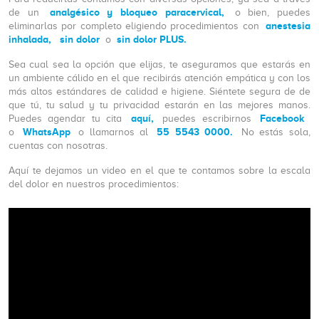
analgésico y bloqueo paracervical,
de un
o bien, puedes
anestesia
eliminarlas por completo eligiendo procedimientos con
inhalada,
sin dolor
sin dolor PLUS.
o
Sea cual sea la opción que elijas, te aseguramos que estarás en
un ambiente cálido en el que recibirás atención empática y con los
más altos estándares de calidad e higiene. Siéntete segura de de
que tú, tu salud y tu privacidad estarán en las mejores manos.
aquí,
Facebook
Puedes agendar tu cita
puedes escribirnos
WhatsApp
55 5543 0000.
o
o llamarnos al
No estás sola,
cuentas con nosotras.
Aquí te dejamos un video en el que te contamos sobre la escala
del dolor en nuestros procedimientos: