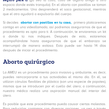
seguro para ti
(ya sea tu casa, casa de alguna amiga u otro
espacio donde estés tranquila). En el aborto con pastillas se toman
2 medicamentos. Uno desprenderá el saco gestacional, mientras
que el otro ayudará a expulsarlo del cuerpo.
abortar con pastillas en tu casa,
Si decides
primero platicaremos
contigo en una videollamada, así podremos asegurarnos de que el
procedimiento es apto para ti. A continuación, te enviaremos un kit
a donde tú nos indiques. Después de esto, estaremos
acompañándote hasta asegurarnos de que el embarazo se
interrumpió de manera exitosa. Esto puede ser hasta 14 días
después de iniciar el procedimiento.
Aborto quirúrgico
La AMEU es un procedimiento poco invasivo y ambulante, es decir,
puedes reincorporarte a tus actividades el mismo día. En él, se
utilizan cánulas flexibles de plástico (son una especie de popotes),
mismas que se introducen por el cuello del útero; a continuación,
nuestra médica realiza una aspiración manual del interior del
útero.
Es posible que este procedimiento pueda causar ciertas molestias.
Para reducirlas contamos con diversas opciones, ya sea a través