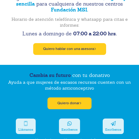
sencilla
para cualquiera de nuestros centros
Fundación MSI.
Horario de atención telefónica y whatsapp para citas e
informes:
07:00 a 22:00 hrs.
Lunes a domingo de
Quiero hablar con una asesora
Cambia su futuro
con tu donativo
Ayuda a que mujeres de escasos recursos cuenten con un
método anticonceptivo
Quiero donar
Llámanos
Escríbenos
Escríbenos