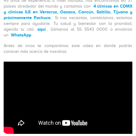
45 años de experiencia a nivel mundial, nos encontramos en 37
4 clínicas en CDMX
países alrededor del mundo y contamos con
y clínicas ILE en Veracruz, Oaxaca, Cancún, Saltillo, Tijuana y
próximamente Pachuca.
Si nos necesitas, contáctanos, estamos
siempre para ayudarte. Tu salud y bienestar son la prioridad,
aquí
agenda tu cita
, llámanos al 55 5543 0000 o envíanos
WhatsApp
un
.
Antes de irnos te compartimos este video en donde podrás
conocer más acerca de nosotras: