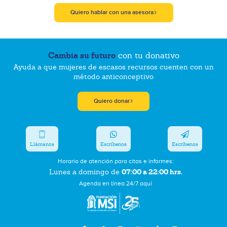
Quiero hablar con una asesora
Cambia su futuro
con tu donativo
Ayuda a que mujeres de escasos recursos cuenten con un
método anticonceptivo
Quiero donar
Llámanos
Escríbenos
Escríbenos
Horario de atención para citas e informes:
07:00 a 22:00 hrs.
Lunes a domingo de
Agenda en línea 24/7 aquí