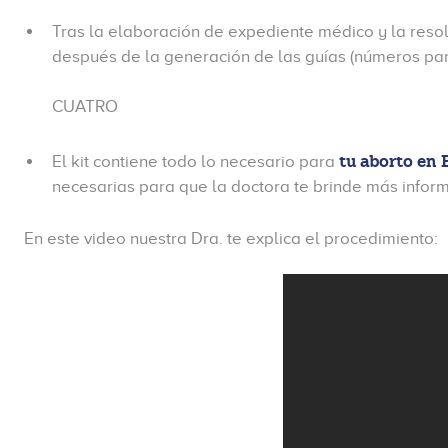
Tras la elaboración de expediente médico y la resolu
después de la generación de las guías (números para
CUATRO
tu aborto en
El kit contiene todo lo necesario para
necesarias para que la doctora te brinde más inform
En este video nuestra Dra. te explica el procedimiento: