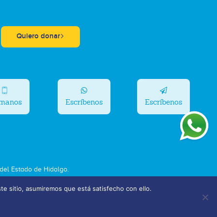
Quiero donar
ámanos
Escríbenos
Escríbenos
el Estado de Hidalgo.
ste sitio, asumiremos que está satisfecho con ello.
Bolsa de Trabajo