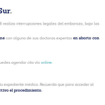
Sur
.
 realiza interrupciones legales del embarazo, bajo las
ine
en aborto con
con alguna de sus doctoras expertas
puedes agendar cita vía
online
.
r tu expediente médico. Recuerda que para acceder al
ctivo el procedimiento.