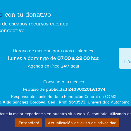
o
con tu donativo
 de escasos recursos cuenten
conceptivo
Horario de atención para citas e informes:
07:00 a 22:00 hrs.
Lunes a domingo de
Ll
Agenda en línea 24/7 aquí
Consulta a tu médico.
243300201A1574
Permiso de publicidad
Responsable sanitario de la Fundación Central en CDMX:
a Aída Sánchez Córdova. Ced . Prof. 5613573.
Universidad Autónoma d
arle la mejor experiencia en nuestro sitio web. Si continúa utilizando e
Términos y Condiciones
¡Entendido!
Actualización de aviso de privacidad
Fundación Marie Stopes México A.C. © 2025 All rights reserved