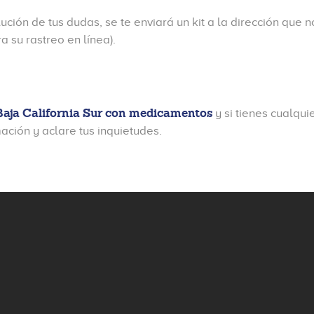
ción de tus dudas, se te enviará un kit a la dirección que 
 su rastreo en línea).
 Baja California Sur con medicamentos
y si tienes cualqu
ación y aclare tus inquietudes.