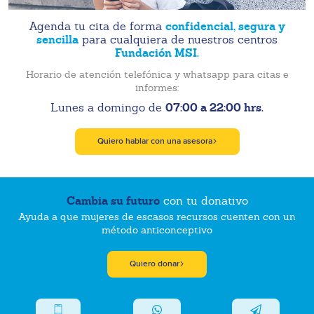
confidencial, segura y
Agenda tu cita de forma
sencilla
para cualquiera de nuestros centros
Fundación MSI.
Horario de atención telefónica y whatsapp para citas e
informes:
07:00 a 22:00 hrs.
Lunes a domingo de
Quiero hablar con una asesora
Cambia su futuro
con tu donativo
Ayuda a que mujeres de escasos recursos cuenten con un
método anticonceptivo
Quiero donar