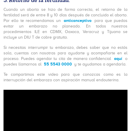
5.
Retorno de la fertilidad
.
Cuando un aborto se hizo de forma correcta, el retorno de la
fertilidad será de entre 8 y 10 días después de concluido el aborto.
anticonceptivo
Por ello te recomendamos un
para que puedas
evitar un embarazo no planeado. En todos nuestros
procedimientos ILE en CDMX, Oaxaca, Veracruz y Tijuana se
incluye un DIU T de cobre gratuito.
Si necesitas interrumpir tu embarazo, debes saber que no estás
sola, cuentas con nosotras para ayudarte y acompañarte en el
aquí
proceso. Puedes agendar tu cita de manera confidencial
o
55 5543 0000
puedes llamarnos al
y te ayudamos a agendarla.
Te compartimos este video para que conozcas como es la
interrupción del embarazo con aspiración manual endouterina.