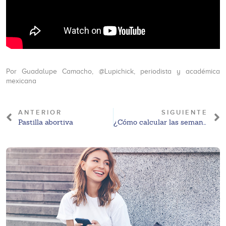
Por Guadalupe Camacho, @Lupichick, periodista y académica
mexicana
ANTERIOR
SIGUIENTE
Pastilla abortiva
¿Cómo calcular las semanas de embarazo?