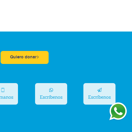
Quiero donar
ámanos
Escríbenos
Escríbenos