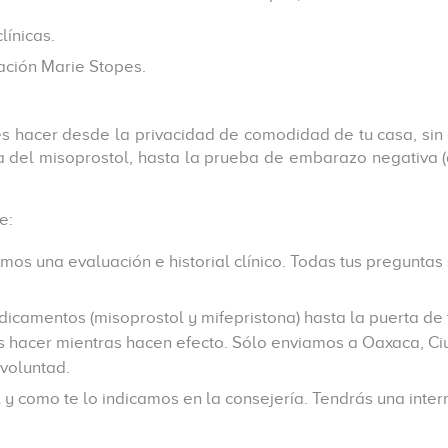
línicas.
ación Marie Stopes.
s hacer desde la privacidad de comodidad de tu casa, s
 del misoprostol, hasta la prueba de embarazo negativa (
e:
emos una evaluación e historial clínico. Todas tus preguntas
icamentos (misoprostol y mifepristona) hasta la puerta de 
s hacer mientras hacen efecto. Sólo enviamos a Oaxaca, C
 voluntad.
l y como te lo indicamos en la consejería. Tendrás una int