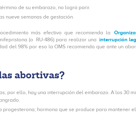
 término de su embarazo, no logra parir.
ras nueve semanas de gestación.
rocedimiento más efectivo que recomienda la
Organiza
mifepristona (o RU-486) para realizar una
interrupción le
ividad del 98% por eso la OMS recomienda que ante un ab
las abortivas?
nas, por ello, hay una interrupción del embarazo. A los 30 m
sangrado.
 la progesterona; hormona que se produce para mantener el