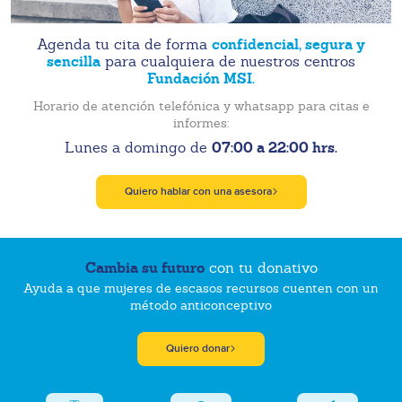
confidencial, segura y
Agenda tu cita de forma
sencilla
para cualquiera de nuestros centros
Fundación MSI.
Horario de atención telefónica y whatsapp para citas e
informes:
07:00 a 22:00 hrs.
Lunes a domingo de
Quiero hablar con una asesora
Cambia su futuro
con tu donativo
Ayuda a que mujeres de escasos recursos cuenten con un
método anticonceptivo
Quiero donar