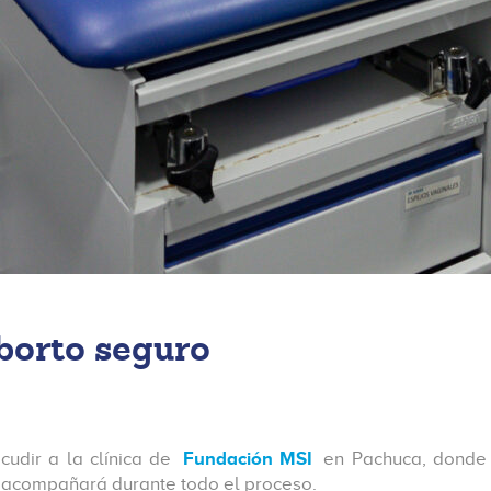
borto seguro
cudir a la clínica de
Fundación MSI
en Pachuca, donde 
e acompañará durante todo el proceso.