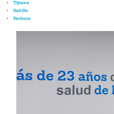
Tijuana
Saltillo
Pachuca