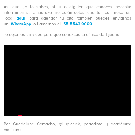
Así que ya lo sabes, si tú o alguien que conoces necesita
interrumpir su embarazo, no están solas, cuentan con nosotras.
aquí
Toca
para agendar tu cita, también puedes enviarnos
WhatsApp
55 5543 0000.
un
o llamarnos al
Te dejamos un video para que conozcas la clínica de Tijuana:
Por Guadalupe Camacho, @Lupichick, periodista y académica
mexicana