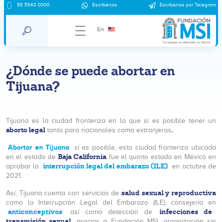
55 5543 0000
Escríbenos
Escríbenos por Telegram
En
¿Dónde se puede abortar en
Tijuana?
Tijuana es la ciudad fronteriza en la que sí es posible tener un
aborto legal
.
tanto para nacionales como extranjeros
Abortar en Tijuana
sí es posible, esta ciudad fronteriza ubicada
Baja California
en el estado de
fue el quinto estado en México en
interrupción legal del embarazo (ILE)
aprobar la
en octubre de
2021.
salud sexual y reproductiva
Así, Tijuana cuenta con servicios de
como la Interrupción Legal del Embarazo (ILE), consejería en
anticonceptivos
infecciones de
así como detección de
transmisión sexual
gracias a Fundación MSI, organización sin