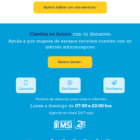
Quiero hablar con una asesora
Cambia su futuro
con tu donativo
Ayuda a que mujeres de escasos recursos cuenten con un
método anticonceptivo
Quiero donar
Llámanos
Escríbenos
Escríbenos
Horario de atención para citas e informes:
07:00 a 22:00 hrs.
Lunes a domingo de
Agenda en línea 24/7 aquí