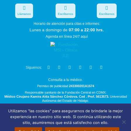
Llámanos
Escríbenos
Escríbenos
Horario de atención para citas e informes:
Lunes a domingo de
07:00 a 22:00 hrs.
Agenda en línea 24/7 aquí
Síguenos:
Consulta a tu médico.
Permiso de publicidad
243300201A1574
Responsable sanitario de la Fundación Central en CDMX:
Médico Cirujano Kamira Aída Sánchez Córdova. Ced . Prof. 5613573.
Universidad
Autónoma del Estado de Hidalgo.
Utilizamos "las cookies" para asegurarnos de brindarle la mejor
Bolsa de Trabajo
experiencia en nuestro sitio web. Si continúa utilizando este
Términos y Condiciones
sitio, asumiremos que está satisfecho con ello.
Aviso de Privacidad