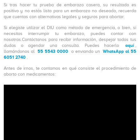
Si tras hacer tu prueba de embarazo casera, su resultado es
positivo y no estás lista para un embarazo no deseado, recuerda
que cuentas con alternativas legales y seguras para abortar.
Si elegiste utilizar el DIU como método de emergencia, o bien, si
necesitas interrumpir tu embarazo, puedes contar con
nosotras.Contáctanos para recibir información, despejar todas tus
aquí
dudas o agendar una consulta. Puedes hacerlo
,
55 5543 0000
WhatsApp al 55
llamándonos al
o enviando un
6051 2740
.
Antes de irnos, te contamos en qué consiste el procedimiento de
aborto con medicamentos: