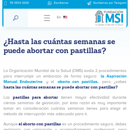
55 5543 0000
Escríbenos
Escríbenos por Telegram
En
¿Hasta las cuántas semanas se
puede abortar con pastillas?
La Organización Mundial de la Salud (OMS) avala 2 procedimientos
la Aspiración
para interrumpir un embarazo de forma segura:
Manual Endouterina
aborto con pastillas,
y el
pero, ¿sabes
hasta las cuántas semanas se puede abortar con pastillas?
pastillas para abortar
Las
tienen mayor efectividad durante
ciertas semanas de gestación, por esta razón es muy importante
tomar en consideración cuántas semanas tienes para elegir el
método de interrupción más adecuado para ti.
el aborto con pastillas
Aunque
es un procedimiento seguro, debes
realizarlo con
valoración y acompañamiento profesional, para