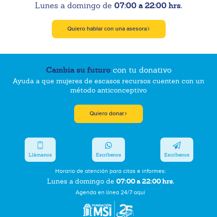
07:00 a 22:00 hrs.
Lunes a domingo de
Quiero hablar con una asesora
Cambia su futuro
con tu donativo
Ayuda a que mujeres de escasos recursos cuenten con un
método anticonceptivo
Quiero donar
Llámanos
Escríbenos
Escríbenos
Horario de atención para citas e informes:
07:00 a 22:00 hrs.
Lunes a domingo de
Agenda en línea 24/7 aquí