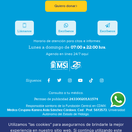
Quiero donar
Llámanos
Escríbenos
Escríbenos
Horario de atención para citas e informes:
07:00 a 22:00 hrs.
Lunes a domingo de
Agenda en línea 24/7 aquí
Síguenos:
Consulta a tu médico.
Permiso de publicidad
243300201A1574
Responsable sanitario de la Fundación Central en CDMX:
Médico Cirujano Kamira Aída Sánchez Córdova. Ced . Prof. 5613573.
Universidad
Autónoma del Estado de Hidalgo.
Utilizamos "las cookies" para asegurarnos de brindarle la mejor
Bolsa de Trabajo
experiencia en nuestro sitio web. Si continúa utilizando este