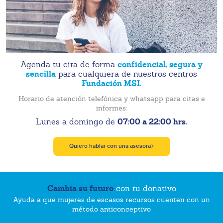
confidencial, segura y
Agenda tu cita de forma
sencilla
para cualquiera de nuestros centros
Fundación MSI.
Horario de atención telefónica y whatsapp para citas e
informes:
07:00 a 22:00 hrs.
Lunes a domingo de
Quiero hablar con una asesora
Cambia su futuro
con tu donativo
Ayuda a que mujeres de escasos recursos cuenten con un
método anticonceptivo