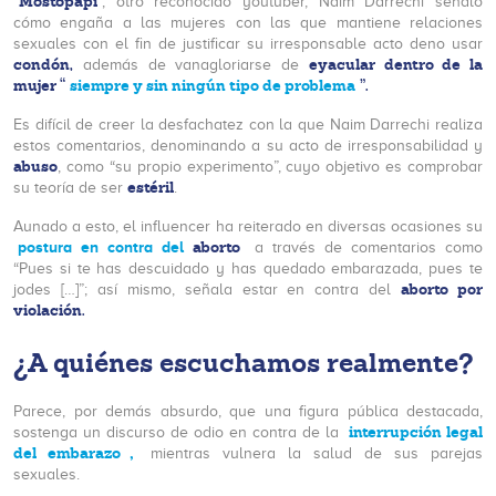
Mostopapi
“
”, otro reconocido youtuber, Naim Darrechi señaló
cómo engaña a las mujeres con las que mantiene relaciones
sexuales con el fin de justificar su irresponsable acto deno usar
condón,
eyacular dentro de la
además de vanagloriarse de
mujer “
siempre y sin ningún tipo de problema
”.
Es difícil de creer la desfachatez con la que Naim Darrechi realiza
estos comentarios, denominando a su acto de irresponsabilidad y
abuso
, como “su propio experimento”, cuyo objetivo es comprobar
estéril
su teoría de ser
.
Aunado a esto, el influencer ha reiterado en diversas ocasiones su
aborto
postura en contra del
a través de comentarios como
“Pues si te has descuidado y has quedado embarazada, pues te
aborto por
jodes […]”; así mismo, señala estar en contra del
violación.
¿A quiénes escuchamos realmente?
Parece, por demás absurdo, que una figura pública destacada,
interrupción legal
sostenga un discurso de odio en contra de la
del embarazo
,
mientras vulnera la salud de sus parejas
sexuales.